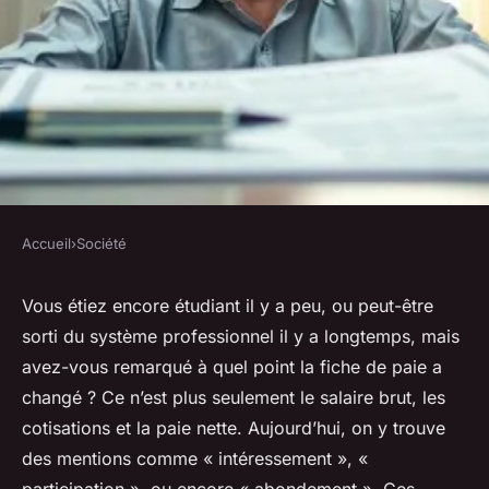
Accueil
›
Société
SOCIÉTÉ
Avantages de la prime
Vous étiez encore étudiant il y a peu, ou peut-être
sorti du système professionnel il y a longtemps, mais
d’épargne salariale pour les
avez-vous remarqué à quel point la fiche de paie a
salariés
changé ? Ce n’est plus seulement le salaire brut, les
cotisations et la paie nette. Aujourd’hui, on y trouve
Orion
•
17/03/2026 18:31
•
9 min de lecture
des mentions comme « intéressement », «