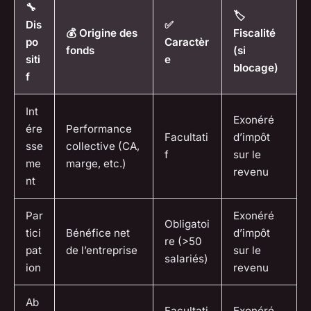
🔧
🏷️
Dis
✅
💰 Origine des
Fiscalité
po
Caractèr
fonds
(si
siti
e
blocage)
f
Int
Exonéré
ére
Performance
Facultati
d’impôt
sse
collective (CA,
f
sur le
me
marge, etc.)
revenu
nt
Par
Exonéré
Obligatoi
tici
Bénéfice net
d’impôt
re (>50
pat
de l’entreprise
sur le
salariés)
ion
revenu
Ab
Facultati
Exonéré