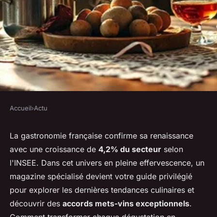
Accueil
›
Actu
ACTU
Plongez dans l'univers des
La gastronomie française confirme sa renaissance
avec une croissance de
4,2% du secteur
selon
saveurs : cuisine et alcools
l'INSEE. Dans cet univers en pleine effervescence, un
magazine spécialisé devient votre guide privilégié
Pauline
•
2 décembre 2025
•
7 min de lecture
pour explorer les dernières tendances culinaires et
découvrir des
accords mets-vins exceptionnels
.