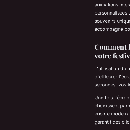
Pauline
•
8 décembre 2025
•
8 min de lecture
animations inter
personnalisées 
souvenirs unique
accompagne pou
Comment fo
votre festiv
L'utilisation d'
d'effleurer l'écr
secondes, vos i
Une fois l'écran
choisissent parm
encore mode raf
garantit des cli