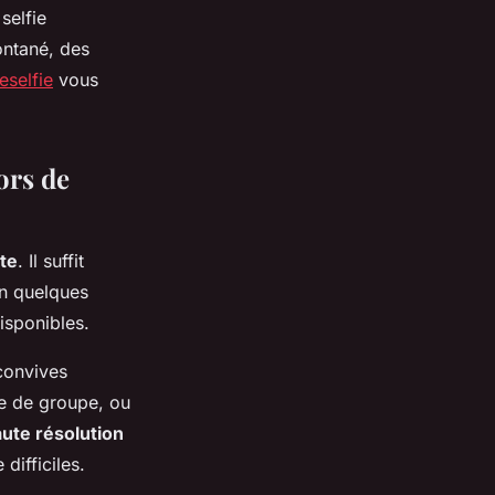
selfie
ontané, des
eselfie
vous
ors de
te
. Il suffit
 En quelques
isponibles.
 convives
ie de groupe, ou
ute résolution
difficiles.