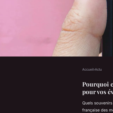
Accueil
›
Actu
ACTU
Location de bornes à
Pourquoi ch
pour vos é
personnalisées pou
Quels souvenir
française des m