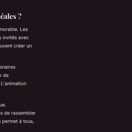
éales ?
morable. Les
s invités avec
uvent créer un
inaires
o de
 L'animation
ue.
ns de rassembler
n permet à tous,