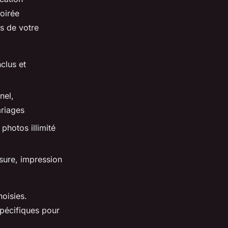
oirée
ès de votre
clus et
nel,
ariages
photos illimité
sure, impression
hoisies.
spécifiques pour