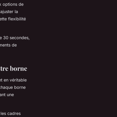
ux options de
ajuster la
te flexibilité
de 30 secondes,
oments de
otre borne
t en véritable
 chaque borne
ant une
 les cadres