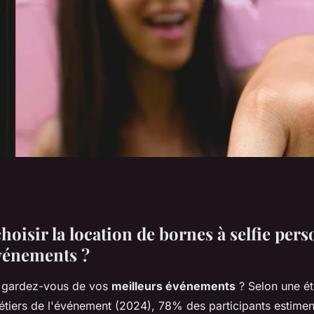
 selfie
oisir la location de bornes à selfie pers
vénements ?
r vos événements
s gardez-vous de vos
meilleurs événements
? Selon une ét
étiers de l'événement (2024), 78% des participants estimen