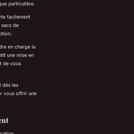
ue particulière.
te facilement
 sacs de
ption.
dre en charge la
tit une mise en
nt de vous
 dès les
r vous offrir une
ent
cation