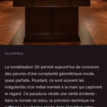
Accueil
›
Actu
ACTU
Choisir des bijoux pour
La modélisation 3D permet aujourd’hui de concevoir
des parures d’une complexité géométrique inouïe,
sublimer votre style
quasi parfaite. Pourtant, ce sont souvent les
irrégularités d’un métal martelé à la main qui captivent
Gordon
•
04/06/2026 15:24
•
8 min de lecture
le regard. Ce paradoxe révèle une vérité évidente :
dans le monde du bijou, la précision technique ne