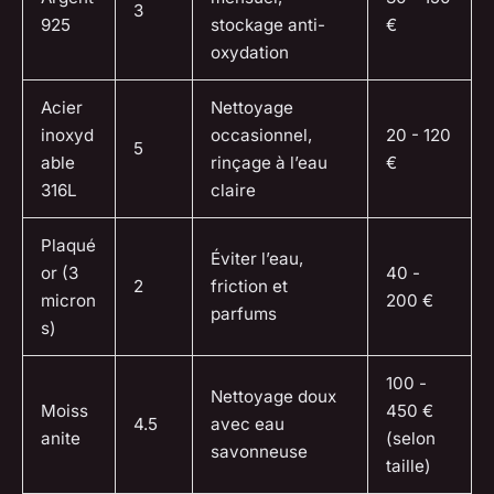
3
925
stockage anti-
€
oxydation
Acier
Nettoyage
inoxyd
occasionnel,
20 - 120
5
able
rinçage à l’eau
€
316L
claire
Plaqué
Éviter l’eau,
or (3
40 -
2
friction et
micron
200 €
parfums
s)
100 -
Nettoyage doux
Moiss
450 €
4.5
avec eau
anite
(selon
savonneuse
taille)